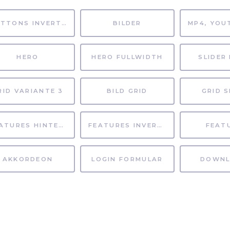
BUTTONS INVERTIERT
BILDER
HERO
HERO FULLWIDTH
SLIDER 
RID VARIANTE 3
BILD GRID
GRID S
FEATURES HINTERGRUND
FEATURES INVERTIERT
FEAT
AKKORDEON
LOGIN FORMULAR
DOWNL