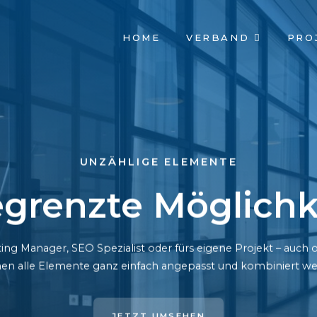
NAVIGATION
HOME
VERBAND
PRO
ÜBERSPRINGEN
UNZÄHLIGE ELEMENTE
grenzte Möglichk
ing Manager, SEO Spezialist oder fürs eigene Projekt – auc
en alle Elemente ganz einfach angepasst und kombiniert we
JETZT UMSEHEN