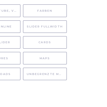
MP4, YOUTUBE, VIMEO
FARBEN
INLINE
SLIDER FULLWIDTH
LIDER
CARDS
URES
MAPS
OADS
UNBEGRENZTE MÖGLICHKEITEN