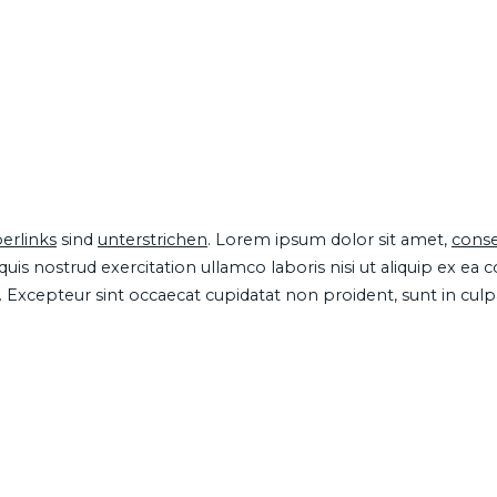
erlinks
sind
unterstrichen
. Lorem ipsum dolor sit amet,
conse
is nostrud exercitation ullamco laboris nisi ut aliquip ex ea
ur. Excepteur sint occaecat cupidatat non proident, sunt in cul