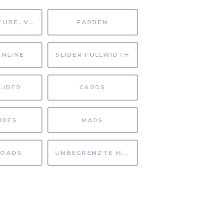
MP4, YOUTUBE, VIMEO
FARBEN
INLINE
SLIDER FULLWIDTH
LIDER
CARDS
URES
MAPS
OADS
UNBEGRENZTE MÖGLICHKEITEN