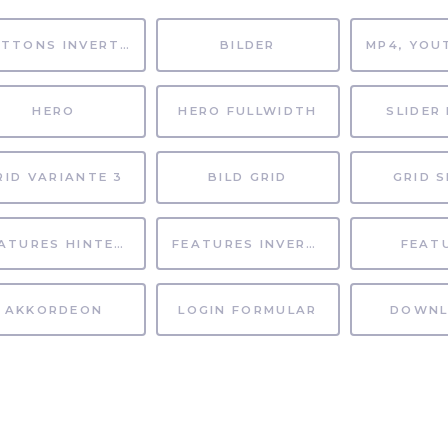
BUTTONS INVERTIERT
BILDER
HERO
HERO FULLWIDTH
SLIDER 
RID VARIANTE 3
BILD GRID
GRID S
FEATURES HINTERGRUND
FEATURES INVERTIERT
FEAT
AKKORDEON
LOGIN FORMULAR
DOWNL