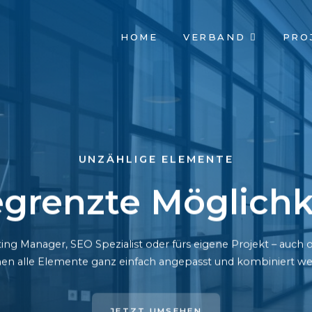
NAVIGATION
HOME
VERBAND
PRO
ÜBERSPRINGEN
UNZÄHLIGE ELEMENTE
grenzte Möglichk
ing Manager, SEO Spezialist oder fürs eigene Projekt – auc
en alle Elemente ganz einfach angepasst und kombiniert we
JETZT UMSEHEN