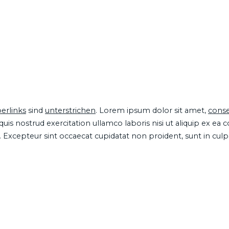
erlinks
sind
unterstrichen
. Lorem ipsum dolor sit amet,
conse
is nostrud exercitation ullamco laboris nisi ut aliquip ex ea
ur. Excepteur sint occaecat cupidatat non proident, sunt in cul