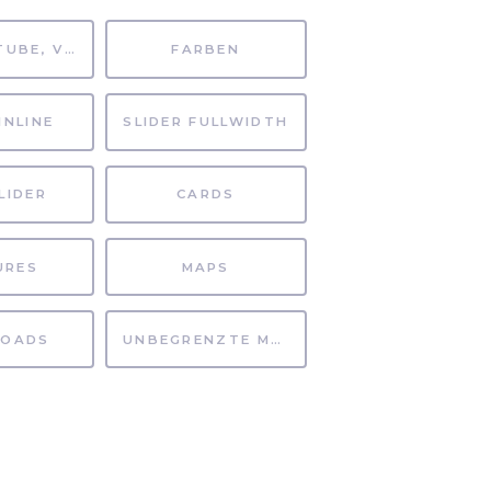
MP4, YOUTUBE, VIMEO
FARBEN
INLINE
SLIDER FULLWIDTH
LIDER
CARDS
URES
MAPS
OADS
UNBEGRENZTE MÖGLICHKEITEN