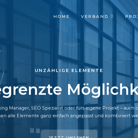
NAVIGATION
HOME
VERBAND
PRO
ÜBERSPRINGEN
UNZÄHLIGE ELEMENTE
grenzte Möglichk
ing Manager, SEO Spezialist oder fürs eigene Projekt – auc
en alle Elemente ganz einfach angepasst und kombiniert we
JETZT UMSEHEN