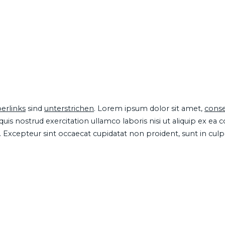
erlinks
sind
unterstrichen
. Lorem ipsum dolor sit amet,
conse
is nostrud exercitation ullamco laboris nisi ut aliquip ex ea
ur. Excepteur sint occaecat cupidatat non proident, sunt in cul