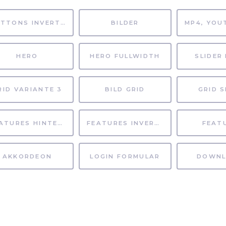
BUTTONS INVERTIERT
BILDER
HERO
HERO FULLWIDTH
SLIDER 
RID VARIANTE 3
BILD GRID
GRID S
FEATURES HINTERGRUND
FEATURES INVERTIERT
FEAT
AKKORDEON
LOGIN FORMULAR
DOWNL