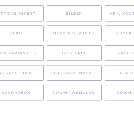
BUTTONS INVERTIERT
BILDER
HERO
HERO FULLWIDTH
SLIDER 
RID VARIANTE 3
BILD GRID
GRID S
FEATURES HINTERGRUND
FEATURES INVERTIERT
FEAT
AKKORDEON
LOGIN FORMULAR
DOWNL