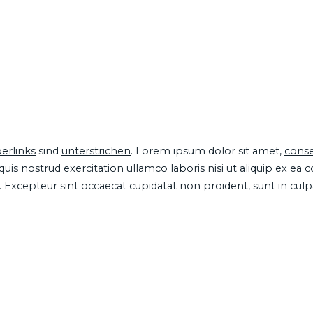
erlinks
sind
unterstrichen
. Lorem ipsum dolor sit amet,
conse
is nostrud exercitation ullamco laboris nisi ut aliquip ex ea
ur. Excepteur sint occaecat cupidatat non proident, sunt in cul