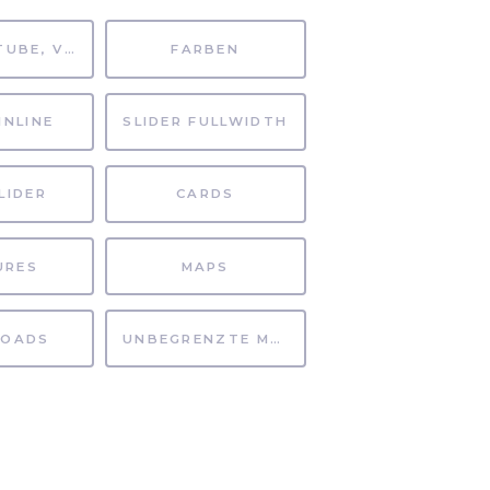
MP4, YOUTUBE, VIMEO
FARBEN
INLINE
SLIDER FULLWIDTH
LIDER
CARDS
URES
MAPS
OADS
UNBEGRENZTE MÖGLICHKEITEN