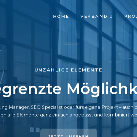
NAVIGATION
HOME
VERBAND
PRO
ÜBERSPRINGEN
UNZÄHLIGE ELEMENTE
grenzte Möglichk
ing Manager, SEO Spezialist oder fürs eigene Projekt – auc
en alle Elemente ganz einfach angepasst und kombiniert we
JETZT UMSEHEN