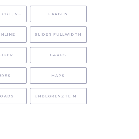
MP4, YOUTUBE, VIMEO
FARBEN
INLINE
SLIDER FULLWIDTH
LIDER
CARDS
URES
MAPS
OADS
UNBEGRENZTE MÖGLICHKEITEN