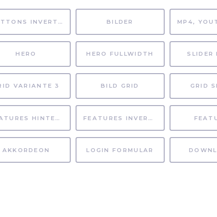
BUTTONS INVERTIERT
BILDER
HERO
HERO FULLWIDTH
SLIDER 
RID VARIANTE 3
BILD GRID
GRID S
FEATURES HINTERGRUND
FEATURES INVERTIERT
FEAT
AKKORDEON
LOGIN FORMULAR
DOWNL