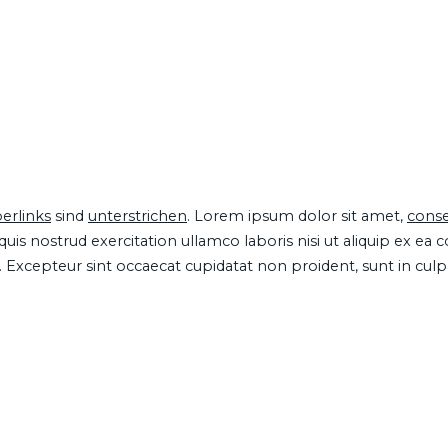
erlinks
sind
unterstrichen
. Lorem ipsum dolor sit amet,
conse
is nostrud exercitation ullamco laboris nisi ut aliquip ex ea
ur. Excepteur sint occaecat cupidatat non proident, sunt in cul