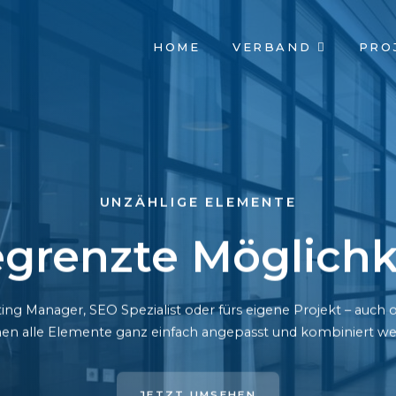
NAVIGATION
HOME
VERBAND
PRO
ÜBERSPRINGEN
UNZÄHLIGE ELEMENTE
grenzte Möglichk
ing Manager, SEO Spezialist oder fürs eigene Projekt – auc
en alle Elemente ganz einfach angepasst und kombiniert we
JETZT UMSEHEN