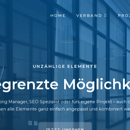
NAVIGATION
HOME
VERBAND
PRO
ÜBERSPRINGEN
UNZÄHLIGE ELEMENTE
grenzte Möglichk
ing Manager, SEO Spezialist oder fürs eigene Projekt – auc
en alle Elemente ganz einfach angepasst und kombiniert we
JETZT UMSEHEN