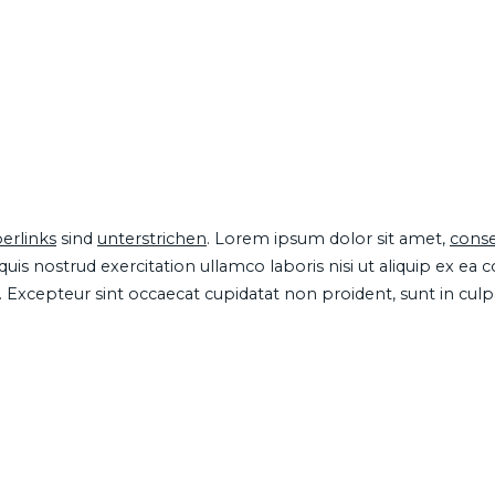
erlinks
sind
unterstrichen
. Lorem ipsum dolor sit amet,
conse
is nostrud exercitation ullamco laboris nisi ut aliquip ex ea
ur. Excepteur sint occaecat cupidatat non proident, sunt in cul