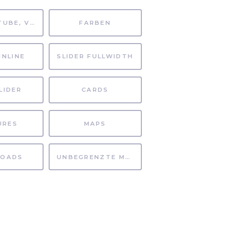
MP4, YOUTUBE, VIMEO
FARBEN
INLINE
SLIDER FULLWIDTH
LIDER
CARDS
URES
MAPS
OADS
UNBEGRENZTE MÖGLICHKEITEN