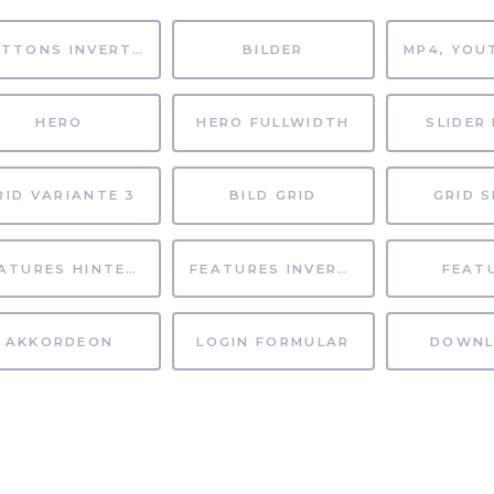
BUTTONS INVERTIERT
BILDER
HERO
HERO FULLWIDTH
SLIDER 
RID VARIANTE 3
BILD GRID
GRID S
FEATURES HINTERGRUND
FEATURES INVERTIERT
FEAT
AKKORDEON
LOGIN FORMULAR
DOWNL