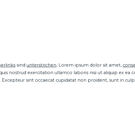
erlinks
sind
unterstrichen
. Lorem ipsum dolor sit amet,
conse
is nostrud exercitation ullamco laboris nisi ut aliquip ex ea
ur. Excepteur sint occaecat cupidatat non proident, sunt in cul