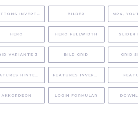
BUTTONS INVERTIERT
BILDER
HERO
HERO FULLWIDTH
SLIDER 
RID VARIANTE 3
BILD GRID
GRID S
FEATURES HINTERGRUND
FEATURES INVERTIERT
FEAT
AKKORDEON
LOGIN FORMULAR
DOWNL