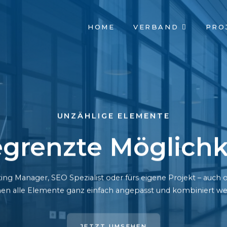
NAVIGATION
HOME
VERBAND
PRO
ÜBERSPRINGEN
UNZÄHLIGE ELEMENTE
grenzte Möglichk
ing Manager, SEO Spezialist oder fürs eigene Projekt – auc
en alle Elemente ganz einfach angepasst und kombiniert we
JETZT UMSEHEN