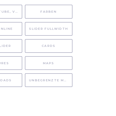
MP4, YOUTUBE, VIMEO
FARBEN
INLINE
SLIDER FULLWIDTH
LIDER
CARDS
URES
MAPS
OADS
UNBEGRENZTE MÖGLICHKEITEN