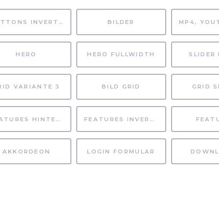
BUTTONS INVERTIERT
BILDER
HERO
HERO FULLWIDTH
SLIDER 
RID VARIANTE 3
BILD GRID
GRID S
FEATURES HINTERGRUND
FEATURES INVERTIERT
FEAT
AKKORDEON
LOGIN FORMULAR
DOWNL