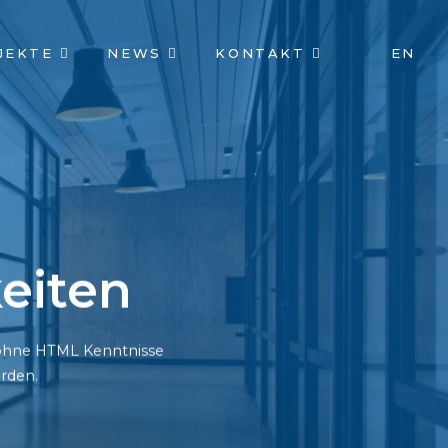
JEKTE
NEWS
KONTAKT
EN
eiten
h ohne HTML Kenntnisse
rden.