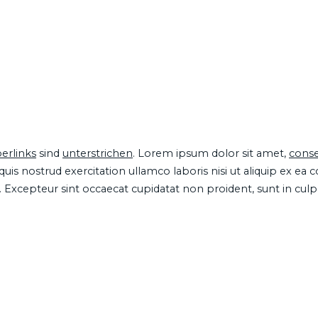
erlinks
sind
unterstrichen
. Lorem ipsum dolor sit amet,
conse
is nostrud exercitation ullamco laboris nisi ut aliquip ex ea
ur. Excepteur sint occaecat cupidatat non proident, sunt in cul