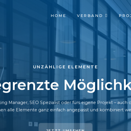
NAVIGATION
HOME
VERBAND
PRO
ÜBERSPRINGEN
UNZÄHLIGE ELEMENTE
grenzte Möglichk
ing Manager, SEO Spezialist oder fürs eigene Projekt – auc
en alle Elemente ganz einfach angepasst und kombiniert we
JETZT UMSEHEN