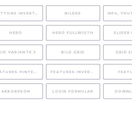
BUTTONS INVERTIERT
BILDER
HERO
HERO FULLWIDTH
SLIDER 
RID VARIANTE 3
BILD GRID
GRID S
FEATURES HINTERGRUND
FEATURES INVERTIERT
FEAT
AKKORDEON
LOGIN FORMULAR
DOWNL