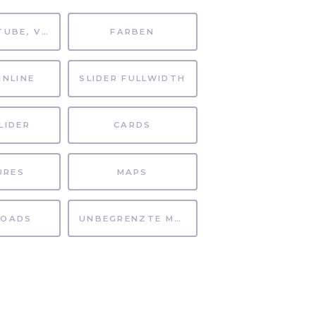
MP4, YOUTUBE, VIMEO
FARBEN
INLINE
SLIDER FULLWIDTH
LIDER
CARDS
URES
MAPS
OADS
UNBEGRENZTE MÖGLICHKEITEN