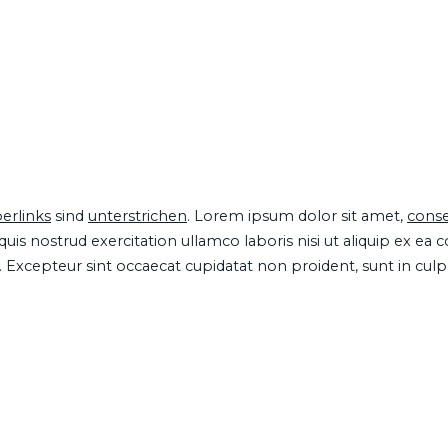
erlinks
sind
unterstrichen
. Lorem ipsum dolor sit amet,
conse
is nostrud exercitation ullamco laboris nisi ut aliquip ex ea
ur. Excepteur sint occaecat cupidatat non proident, sunt in cul