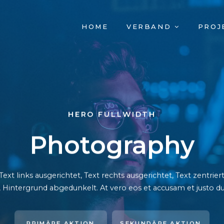
NAVIGATION
HOME
VERBAND
PROJ
ÜBERSPRINGEN
HERO FULLWIDTH
Photography
Text links ausgerichtet, Text rechts ausgerichtet, Text zentriert,
gt, Hintergrund abgedunkelt
. At vero eos et accusam et justo 
PRIMÄRE AKTION
SEKUNDÄRE AKTION