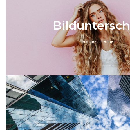
Bild­unter­sch
als Text Element