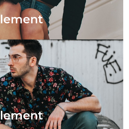
T
Element
T
Element