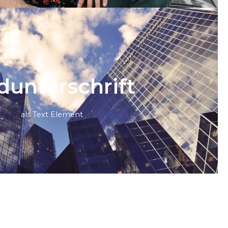
d­unter­schrift
als Text Element