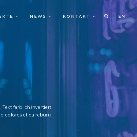
EKTE
NEWS
KONTAKT
EN
 Text farblich invertiert,
duo dolores et ea rebum.