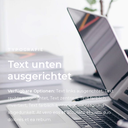
TYPOGRAFIE
Text mittig links
Verfügbare Optionen:
Text links ausgerichtet, Text
rechts ausgerichtet, Text zentriert, Text farblich
invertiert, Text farblich hinterlegt, Hintergrund
abgedunkelt
. At vero eos et accusam et justo duo
dolores et ea rebum.