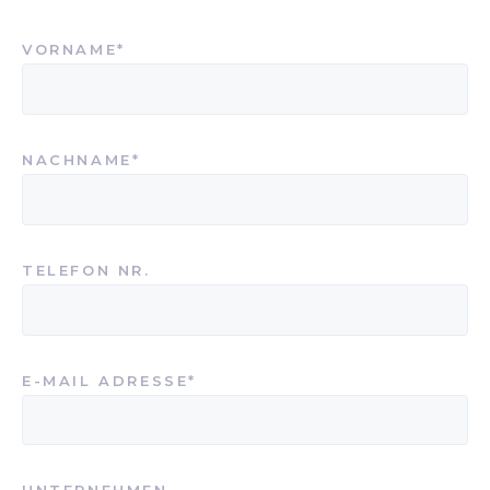
PFLICHTFELD
VORNAME
*
PFLICHTFELD
NACHNAME
*
TELEFON NR.
PFLICHTFELD
E-MAIL ADRESSE
*