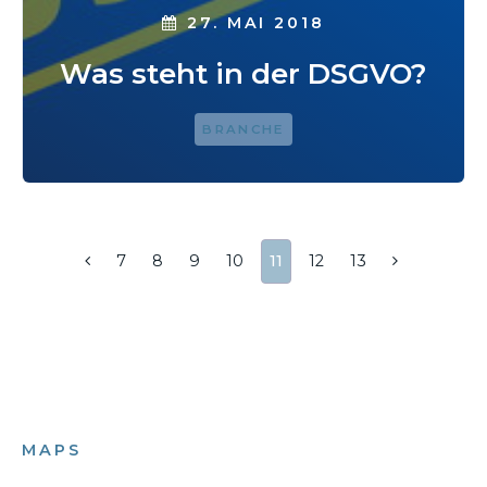
27. MAI 2018
Was steht in der DSGVO?
BRANCHE
7
8
9
10
11
12
13
MAPS