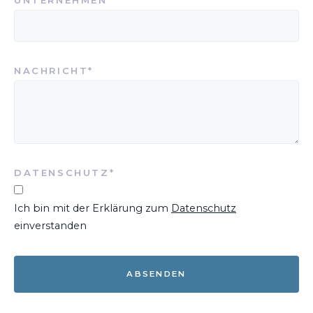
UNTERNEHMEN
PFLICHTFELD
NACHRICHT
*
PFLICHTFELD
DATENSCHUTZ
*
Ich bin mit der Erklärung zum
Datenschutz
einverstanden
ABSENDEN