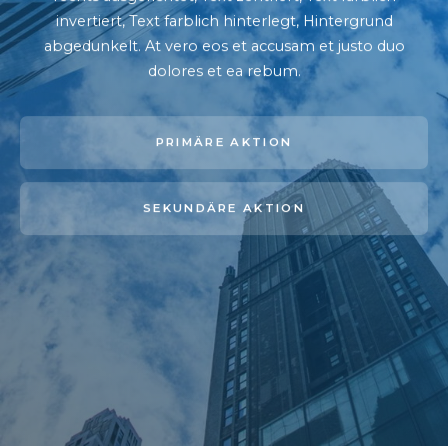
invertiert, Text farblich hinterlegt, Hintergrund
abgedunkelt
. At vero eos et accusam et justo duo
dolores et ea rebum.
PRIMÄRE AKTION
SEKUNDÄRE AKTION